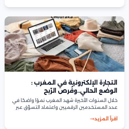
مايدّار، وباقي فرص كبيرة،...
التجارة الإلكترونية في المغرب :
الوضع الحالي..وفُرص الرّبح
خلال السنوات الأخيرة شهد المغرب نموًا واضحًا في
عدد المستخدمين الرقميين واعتماد التسوّق عبر
الإنترنت، مدفوعًا بارتفاع نفاذ الإنترنت والهواتف
اقرأ المزيد
الذكية وتحسّن البنى التحتية الرقمية. تقارير
حكومية ودولية و...