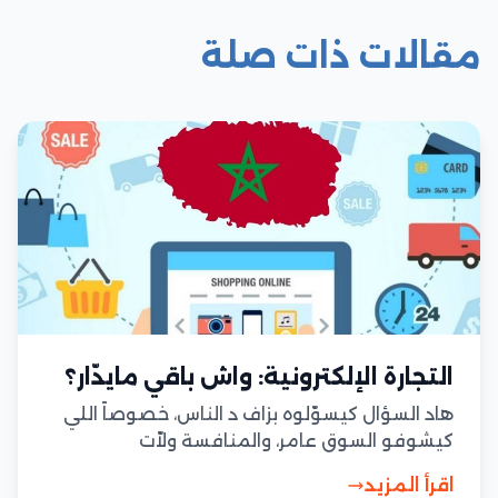
مقالات ذات صلة
التجارة الإلكترونية: واش باقي مايدّار؟
هاد السؤال كيسوّلوه بزاف د الناس، خصوصاً اللي
كيشوفو السوق عامر، والمنافسة ولاّت
قوية:&nbsp;واش باقي الربح فالتجارة الإلكترونية؟
اقرأ المزيد
ولا اللعبة سالات؟الجواب البسيط هو: إييه، باقي