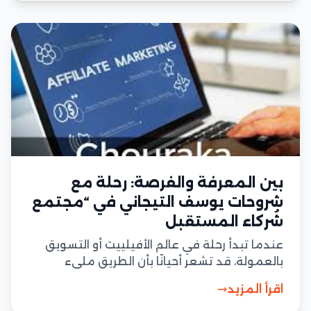
بين المعرفة والفرصة: رحلة مع
شروحات يوسف التيجاني في “مجتمع
شُركاء المستقبل
عندما تبدأ رحلة في عالم الأفيلييت أو التسويق
بالعمولة، قد تشعر أحيانًا بأن الطريق مليء
بالغموض: أي خطوة أولى؟ كيف أختار العرض
اقرأ المزيد
المناسب؟ كيف أتمكّن من جذب الزبائن؟ كيف